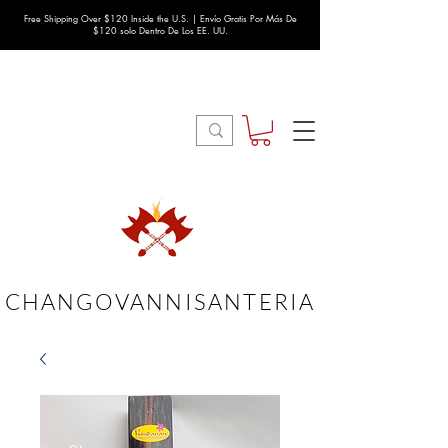
Free Shipping Over $120 Inside the U.S. | Envío Gratis Por Más De
$120 solo Dentro De Los EE. UU.
CHANGOVANNISANTERIA