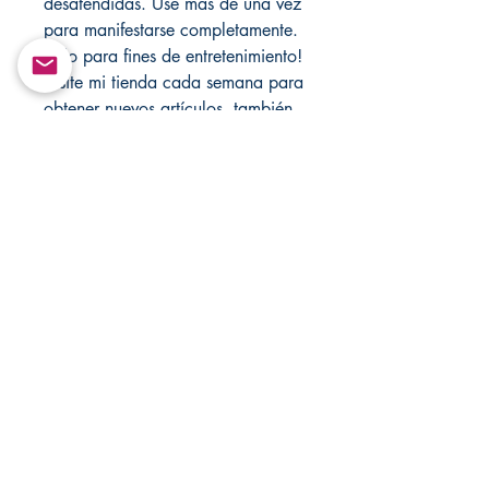
desatendidas. Use más de una vez
para manifestarse completamente.
Solo para fines de entretenimiento!
Visite mi tienda cada semana para
obtener nuevos artículos, también
visite mis tiendas para ver las
ventas.
https://mandsmagicjewelrybox.co
m/
https://www.changovannisanteria.
com/
https://www.santamuertesanteria.
com/