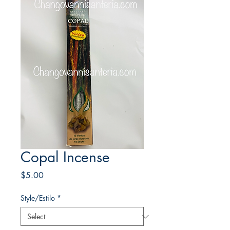
Copal Incense
Price
$5.00
Style/Estilo
*