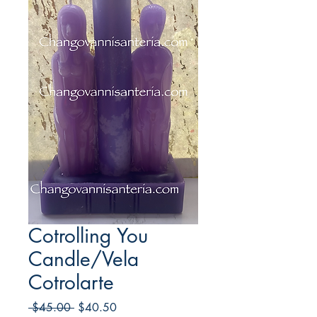
Cotrolling You
Candle/Vela
Cotrolarte
Regular
Sale
 $45.00 
$40.50