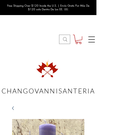
Free Shipping Over $120 Inside the U.S. | Envío Gratis Por Más De
$120 solo Dentro De Los EE. UU.
CHANGOVANNISANTERIA