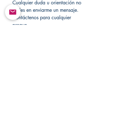
Cualquier duda u orientación no
dudes en enviarme un mensaje.
Contáctenos para cualquier
pregun
ta, comentario u orientación. Visite
mi tienda cada semana para
obtener artículos nuevos. Todos los
resultados varían según la energía
y la positividad de cada individuo
hacia la vela/velas.
Estos elementos no se pueden
recompilar ni retransmitir de
ninguna forma.
Solo con fines de entretenimiento!
Visite Changovannisanteria.com y
Santamuertesanteria.com para
obtener más artículos y ofertas