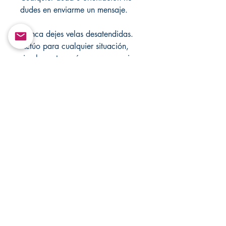
dudes en enviarme un mensaje.
Nunca dejes velas desatendidas.
Actúo para cualquier situación,
simplemente envíame un mensaje
directamente a
Changovannisanteria11@yahoo.c
om.
Visita mi tienda cada semana para
artículos nuevos, también visita mi
otra tienda para variedad
Santamuertesanteria.com y
Changovannisanteria.com.
Personaliza cualquier hechizo para
cualquier propósito!