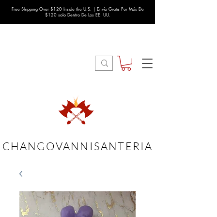
Free Shipping Over $120 Inside the U.S. | Envío Gratis Por Más De
$120 solo Dentro De Los EE. UU.
CHANGOVANNISANTERIA