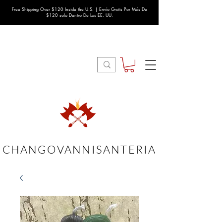
Free Shipping Over $120 Inside the U.S. | Envío Gratis Por Más De
$120 solo Dentro De Los EE. UU.
CHANGOVANNISANTERIA