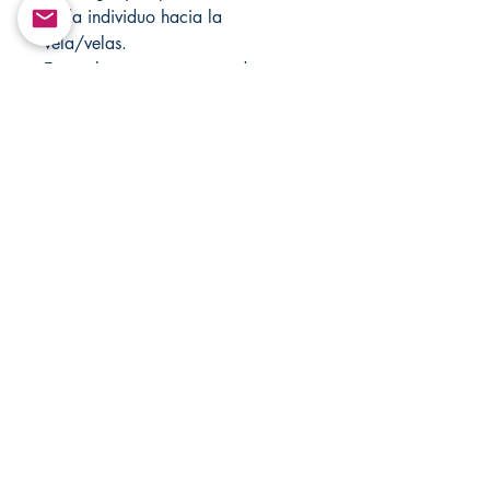
cada individuo hacia la
vela/velas.
Estos elementos no se pueden
recompilar ni retransmitir de
ninguna forma.
Solo con fines de entretenimiento!
Visite Changovannisanteria.com y
Santamuertesanteria.com para
obtener más artículos y ofertas
especiales.
Derechos de autor ©
Return&Exchange |
Devolución E Intercambio