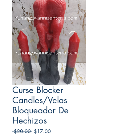
Curse Blocker
Candles/Velas
Bloqueador De
Hechizos
Regular
Sale
 $20.00 
$17.00
Price
Price