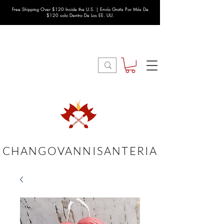
Free Shipping Over $120 Inside the U.S. | Envío Gratis Por Más De
$120 solo Dentro De Los EE. UU.
CHANGOVANNISANTERIA