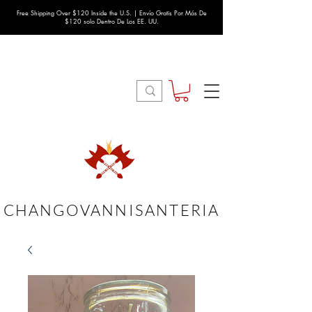
Free Shipping Over $120 Inside the U.S. | Envío Gratis Por Más De
$120 solo Dentro De Los EE. UU.
CHANGOVANNISANTERIA