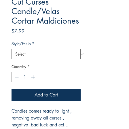
Cut Curses
Candle/Velas
Cortar Maldiciones
Price
$7.99
Style/Estilo
*
Quantity
*
Add to Cart
Candles comes ready to light ,
removing away all curses ,
negative ,bad luck and ect...