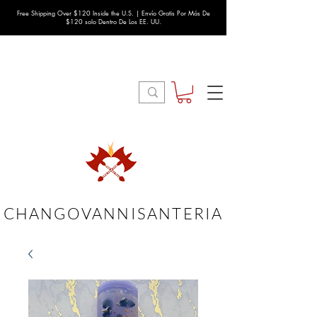
Free Shipping Over $120 Inside the U.S. | Envío Gratis Por Más De
$120 solo Dentro De Los EE. UU.
CHANGOVANNISANTERIA