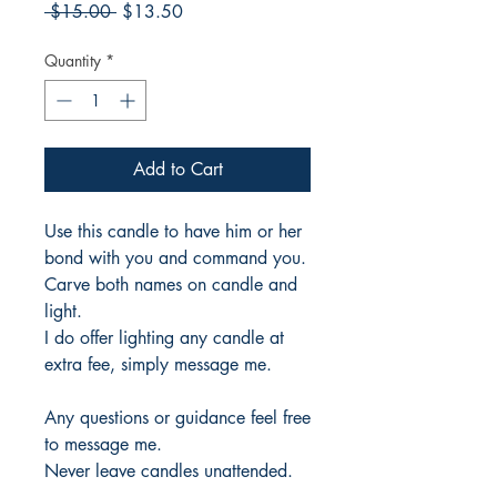
Regular
Sale
 $15.00 
$13.50
Price
Price
Quantity
*
Add to Cart
Use this candle to have him or her
bond with you and command you.
Carve both names on candle and
light.
I do offer lighting any candle at
extra fee, simply message me.
Any questions or guidance feel free
to message me.
Never leave candles unattended.