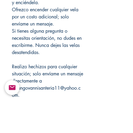
y enciéndela.
Ofrezco encender cualquier vela
por un costo adicional; solo
envíame un mensaje.
Si tienes alguna pregunta o
necesitas orientación, no dudes en
escribirme. Nunca dejes las velas
desatendidas.
Realizo hechizos para cualquier
situación; solo envíame un mensaje
directamente a
Changovannisanteria11@yahoo.c
om.
Visita mi tienda cada semana para
ver nuevos artículos; también visita
mi otra tienda para ver más:
Santamuertesanteria.com y
Changovannisanteria.com.