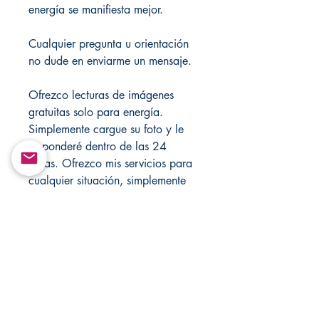
energía se manifiesta mejor.
Cualquier pregunta u orientación
no dude en enviarme un mensaje.
Ofrezco lecturas de imágenes
gratuitas solo para energía.
Simplemente cargue su foto y le
responderé dentro de las 24
horas. Ofrezco mis servicios para
cualquier situación, simplemente
envíeme un mensaje. Nunca deje
las velas desatendidas.
én visite mis tiendas para ver las
ventas.
https://mandsmagicjewelrybox.co
m/