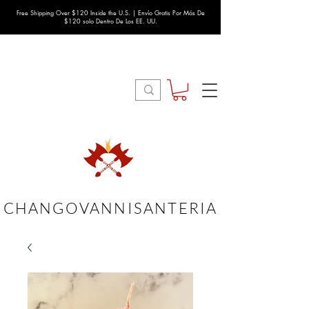
Free Shipping Over $120 Inside the U.S. | Envío Gratis Por Más De
$120 solo Dentro De Los EE. UU.
CHANGOVANNISANTERIA