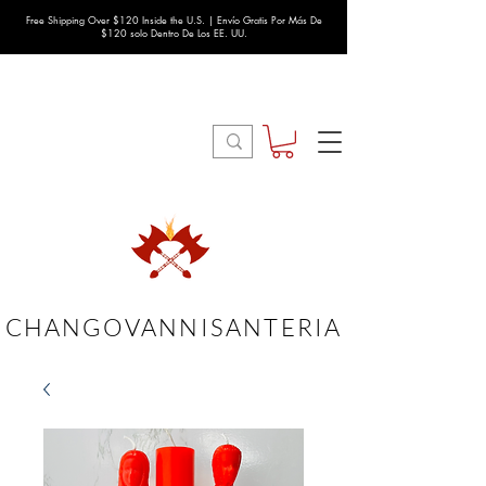
Free Shipping Over $120 Inside the U.S. | Envío Gratis Por Más De
$120 solo Dentro De Los EE. UU.
CHANGOVANNISANTERIA