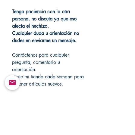
Tenga paciencia con la otra
persona, no discuta ya que eso
afecta el hechizo.
Cualquier duda u orientación no
dudes en enviarme un mensaje.
Contáctenos para cualquier
pregunta, comentario u
orientación.
Visite mi tienda cada semana para
obtener artículos nuevos.
Todos los resultados varían según
la energía y la positividad de
cada individuo hacia la
vela/velas. Estos elementos no se
pueden recompilar ni retransmitir
de ninguna forma.