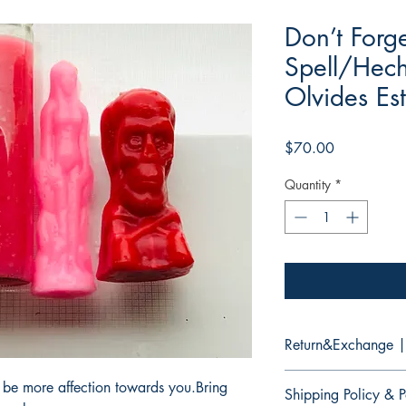
Don’t Forg
Spell/Hec
Olvides Es
Price
$70.00
Quantity
*
Return&Exchange |
There are no returns 
 be more affection towards you.Bring
Shipping Policy & P
No hay devoluciones 