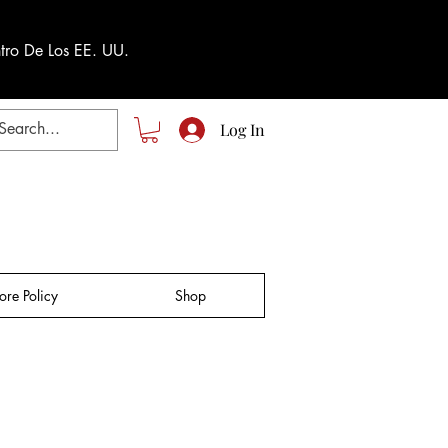
tro De Los EE. UU.
Log In
tore Policy
Shop