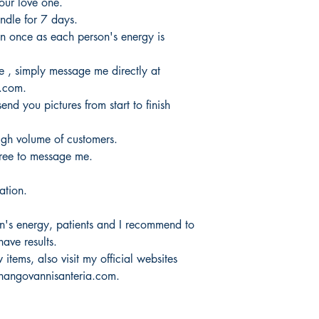
our love one.
productos.
It would take 3 to 5 b
ndle for 7 days.
products.
n once as each person's energy is
Tardaria entre 3 y 5 d
ee , simply message me directly at
.com.
send you pictures from start to finish
igh volume of customers.
free to message me.
ation.
n's energy, patients and I recommend to
have results.
items, also visit my official websites
hangovannisanteria.com.