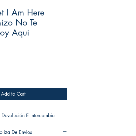
et I Am Here
hizo No Te
toy Aqui
Add to Cart
 Devolución E Intercambio
and exchanges in any of my products.
oliza De Envios
ni cambios en ninguno de mis