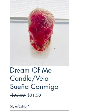
Dream Of Me
Candle/Vela
Sueña Conmigo
Regular
Sale
 $35.00 
$31.50
Price
Price
Style/Estilo
*