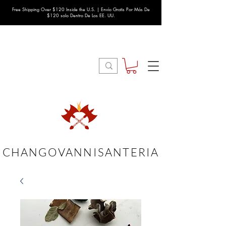
Free Shipping Over $120 Inside the U.S. | Envío Gratis Por Más De
$120 solo Dentro De Los EE. UU.
CHANGOVANNISANTERIA