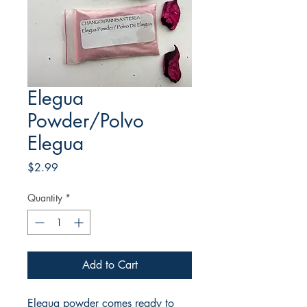
Elegua
Powder/Polvo
Elegua
Price
$2.99
Quantity
*
Add to Cart
Elegua powder comes ready to