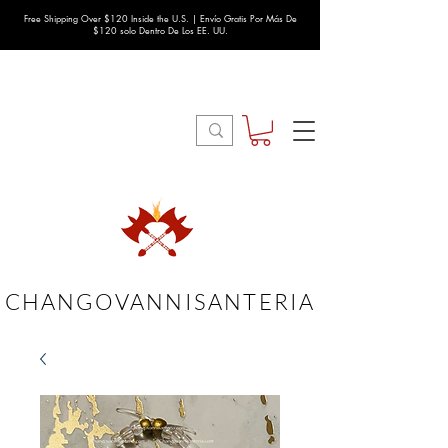
Free Shipping Over $120 Inside the U.S. | Envío Gratis Por Más De
$120 solo Dentro De Los EE. UU.
CHANGOVANNISANTERIA