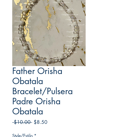
Father Orisha
Obatala
Bracelet/Pulsera
Padre Orisha
Obatala
Regular
Sale
 $10.00 
$8.50
Price
Price
Style/Estilo
*