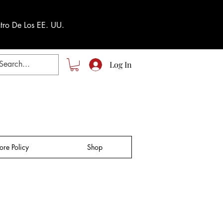
tro De Los EE. UU.
Log In
tore Policy
Shop