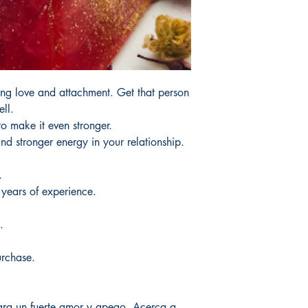
products.
Tardaria entre 3 y 5 d
CopyRight © CHANG
not be Remade or Tran
the original owner.
ong love and attachment. Get that person
Los productos Cop
ell.
no pueden ser Rehech
 to make it even stronger.
Propósito solo del pro
and stronger energy in your relationship.
d.
years of experience.
.
urchase.
ara un fuerte amor y apego. Acerca a