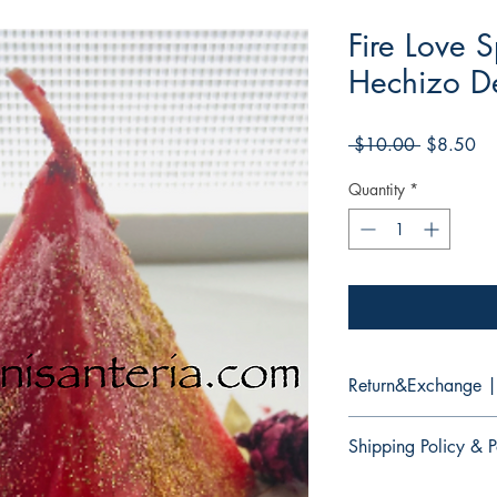
Fire Love 
Hechizo D
Regular
Sa
 $10.00 
$8.50
Price
Pri
Quantity
*
Return&Exchange |
There are no returns 
Shipping Policy & P
No hay devoluciones 
productos.
It would take 3 to 5 b