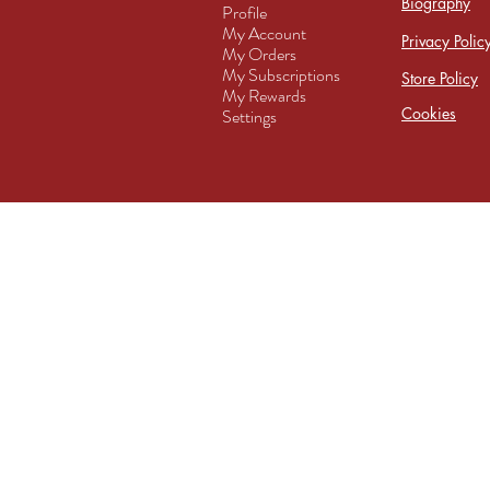
Biography
Profile
My Account
Privacy Polic
My Orders
My Subscriptions
Store Policy
My Rewards
Cookies
Settings