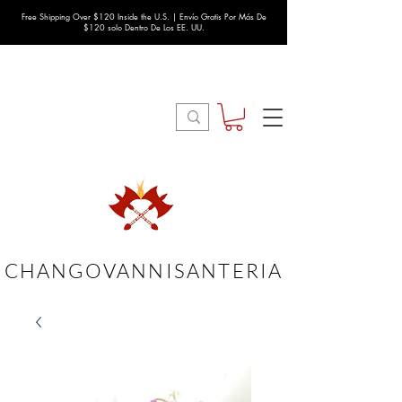
Free Shipping Over $120 Inside the U.S. | Envío Gratis Por Más De
$120 solo Dentro De Los EE. UU.
CHANGOVANNISANTERIA