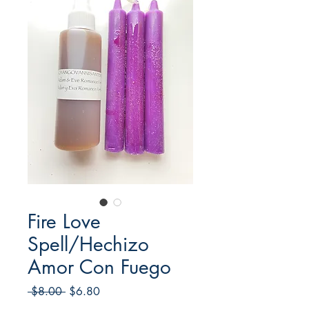
Fire Love
Spell/Hechizo
Amor Con Fuego
Regular
Sale
 $8.00 
$6.80
Price
Price