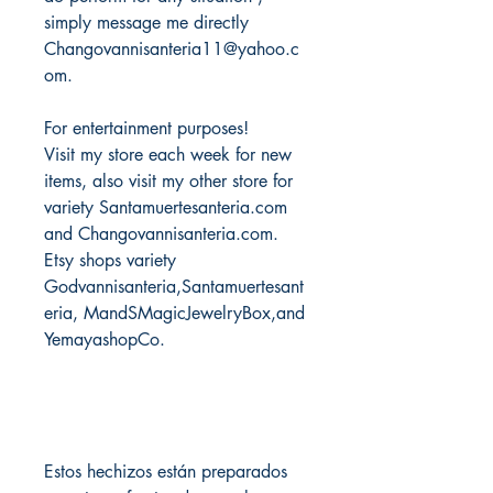
simply message me directly
Changovannisanteria11@yahoo.c
om.
For entertainment purposes!
Visit my store each week for new
items, also visit my other store for
variety Santamuertesanteria.com
and Changovannisanteria.com.
Etsy shops variety
Godvannisanteria,Santamuertesant
eria, MandSMagicJewelryBox,and
YemayashopCo.
Estos hechizos están preparados