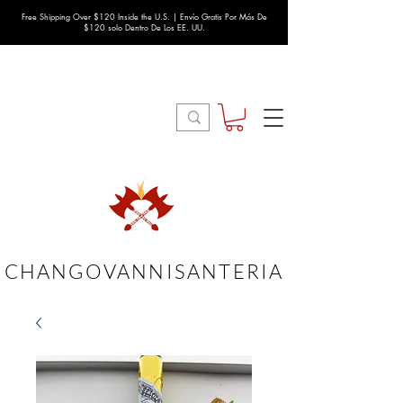
Free Shipping Over $120 Inside the U.S. | Envío Gratis Por Más De
$120 solo Dentro De Los EE. UU.
CHANGOVANNISANTERIA