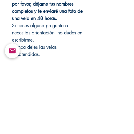
por favor, déjame tus nombres
completos y te enviaré una foto de
una vela en 48 horas.
Si tienes alguna pregunta o
necesitas orientación, no dudes en
escribirme.
Nunca dejes las velas
desatendidas.
Realizo hechizos para cualquier
situación; simplemente envíame un
mensaje directamente a
Changovannisanteria11@yahoo.c
om.
Visita mi tienda cada semana para
ver nuevos artículos; también visita
mi otra tienda para ver más:
Santamuertesanteria.com y
Changovannisanteria.com.