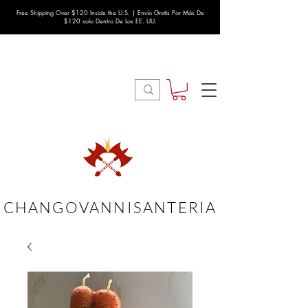
Free Shipping Over $120 Inside the U.S. | Envío Gratis Por Más De
$120 solo Dentro De Los EE. UU.
CHANGOVANNISANTERIA