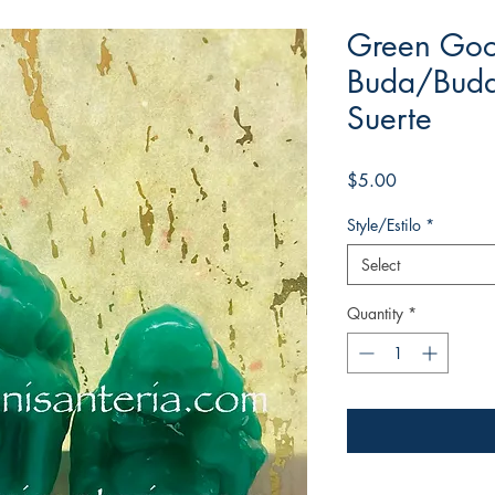
Green Goo
Buda/Buda
Suerte
Price
$5.00
Style/Estilo
*
Select
Quantity
*