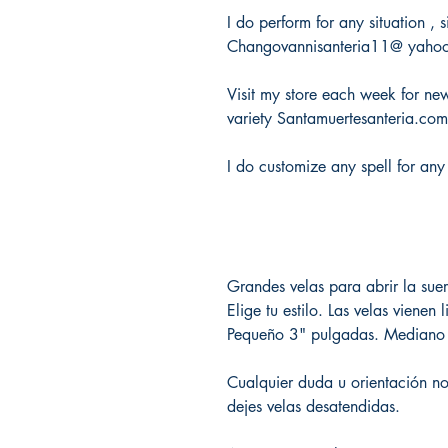
I do perform for any situation ,
Changovannisanteria11@ yaho
Visit my store each week for new 
variety Santamuertesanteria.co
I do customize any spell for any
Grandes velas para abrir la suer
Elige tu estilo. Las velas vienen l
Pequeño 3" pulgadas. Mediano
Cualquier duda u orientación n
dejes velas desatendidas.