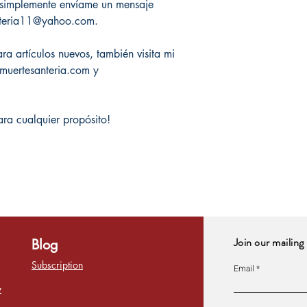
, simplemente envíame un mensaje
nteria11@yahoo.com.
a artículos nuevos, también visita mi
amuertesanteria.com y
ara cualquier propósito!
Join our mailing 
Blog
Subscription
Email
y