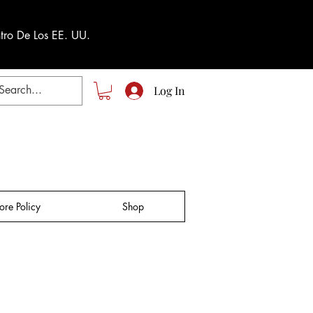
tro De Los EE. UU.
Log In
tore Policy
Shop