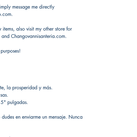
 simply message me directly
o.com.
items, also visit my other store for
m and Changovannisanteria.com.
 purposes!
te, la prosperidad y más.
isas.
 5" pulgadas.
o dudes en enviarme un mensaje. Nunca