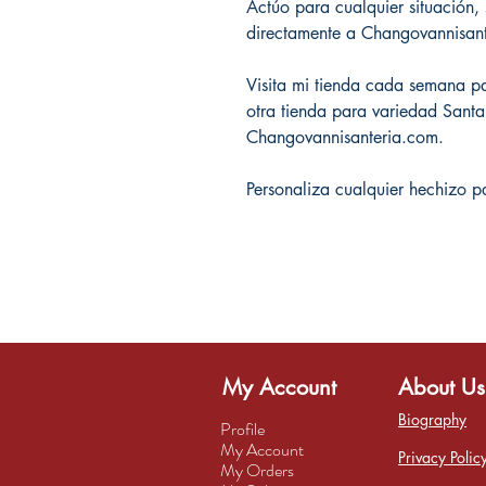
Actúo para cualquier situación
directamente a Changovannisa
Visita mi tienda cada semana par
otra tienda para variedad Sant
Changovannisanteria.com.
Personaliza cualquier hechizo p
My Account
About Us
Biography
Profile
My Account
Privacy Polic
My Orders