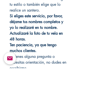
tu estilo o también elige que lo
realice un santero.
Si eliges este servicio, por favor,
déjame tus nombres completos y
yo lo realizaré en tu nombre.
Actualizaré la foto de tu vela en
48 horas.
Ten paciencia, ya que tengo
muchos clientes.
Si tienes alguna pregunta o
necesitas orientación, no dudes en
escribirme.
Nunca dejes las velas
desatendidas.
Realizo hechizos para cualquier
situación; simplemente escríbeme
directamente a
Changovannisanteria11@yahoo.c