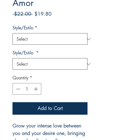
Amor
Regular
Sale
 $22.00 
$19.80
Price
Price
Style/Estilo
*
Style/Estilo
*
Quantity
*
Add to Cart
Grow your intense love between
you and your desire one, bringing