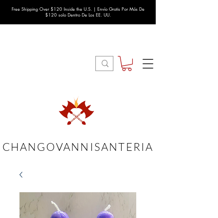
Free Shipping Over $120 Inside the U.S. | Envío Gratis Por Más De
$120 solo Dentro De Los EE. UU.
CHANGOVANNISANTERIA