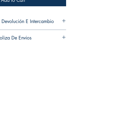
Add to Cart
 Devolución E Intercambio
ns and exchanges in any of my
oliza De Envios
es ni cambios en ninguno de mis
ns and exchanges in any of my
es ni cambios en ninguno de mis