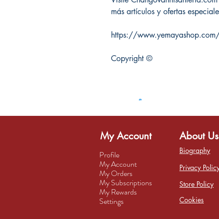
más artículos y ofertas especiale
https://www.yemayashop.com/ac
Copyright ©
My Account
About Us
Biography
Profile
My Account
Privacy Polic
My Orders
My Subscriptions
Store Policy
My Rewards
Cookies
Settings