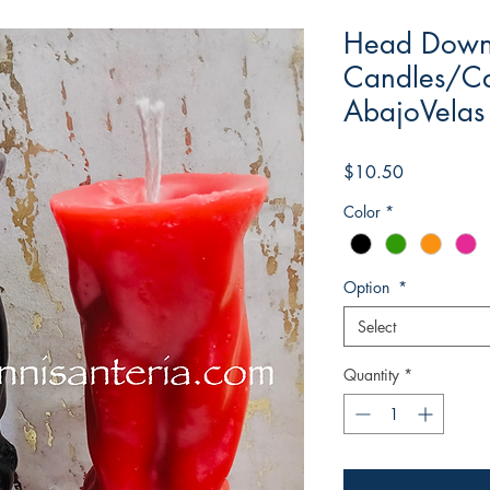
Head Down
Candles/C
AbajoVelas
Price
$10.50
Color
*
Option
*
Select
Quantity
*