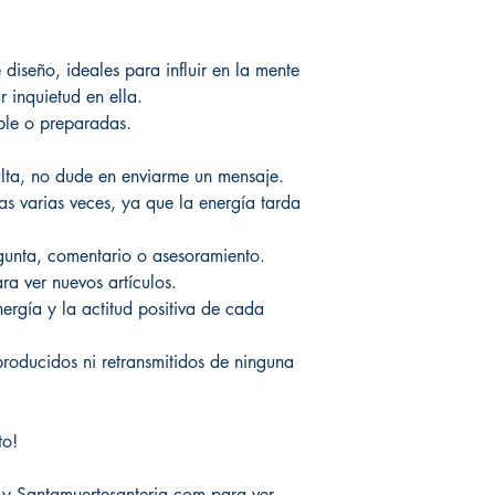
diseño, ideales para influir en la mente
 inquietud en ella.
mple o preparadas.
ulta, no dude en enviarme un mensaje.
s varias veces, ya que la energía tarda
gunta, comentario o asesoramiento.
ra ver nuevos artículos.
nergía y la actitud positiva de cada
producidos ni retransmitidos de ninguna
to!
 y Santamuertesanteria.com para ver