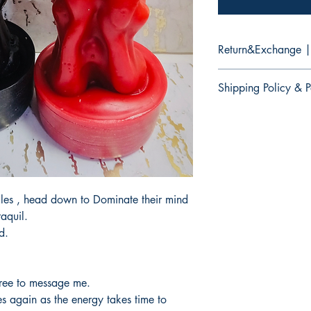
Return&Exchange |
There are no retur
Shipping Policy & P
products.
No hay devolucion
There are no retur
productos.
products.
No hay devolucion
productos.
les , head down to Dominate their mind
aquil.
d.
free to message me.
 again as the energy takes time to