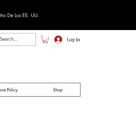
tro De Los EE. UU.
Log In
tore Policy
Shop