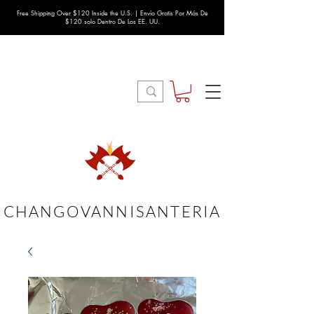
Free Shipping Over $120 Inside the U.S. | Envío Gratis Por Más De
$120 solo Dentro De Los EE. UU.
CHANGOVANNISANTERIA