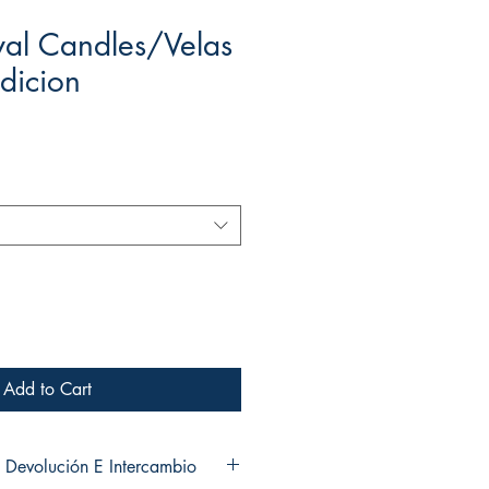
al Candles/Velas
ldicion
Add to Cart
 Devolución E Intercambio