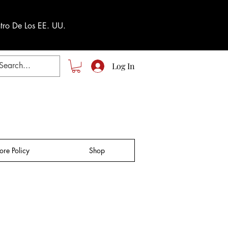
tro De Los EE. UU.
Log In
tore Policy
Shop