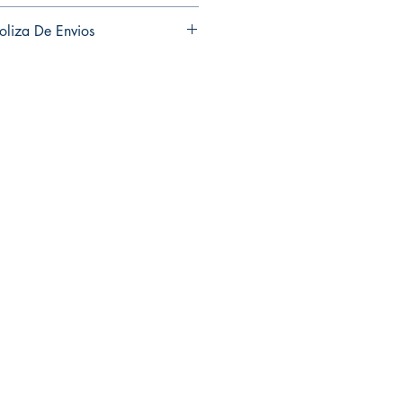
turns and exchanges in any of my
oliza De Envios
iones ni cambios en ninguno de mis
ns and exchanges in any of my
es ni cambios en ninguno de mis