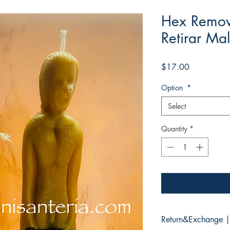
Hex Remov
Retirar Ma
Price
$17.00
Option
*
Select
Quantity
*
Return&Exchange |