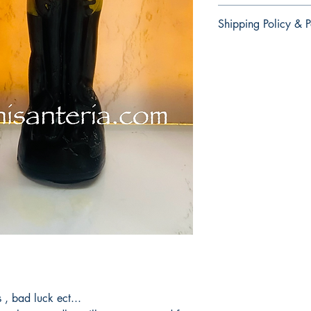
There are no re
Shipping Policy & P
products.
No hay devoluc
There are no retur
productos.
products.
No hay devolucion
productos.
 , bad luck ect...