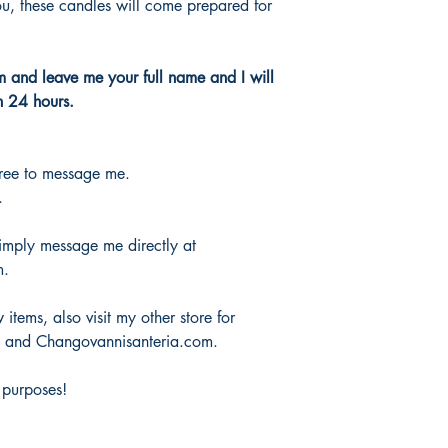
u, these candles will come prepared for
m and leave me your full name and I will
n 24 hours.
free to message me.
.
 simply message me directly at
m.
items, also visit my other store for
m and Changovannisanteria.com.
 purposes!