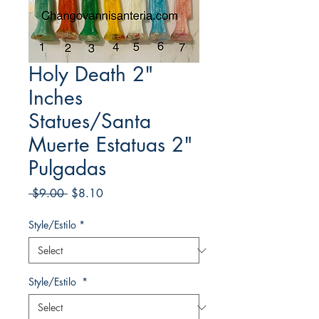
Holy Death 2"
Inches
Statues/Santa
Muerte Estatuas 2"
Pulgadas
Regular
Sale
 $9.00 
$8.10
Price
Price
Style/Estilo
*
Style/Estilo
*