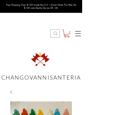
Free Shipping Over $120 Inside the U.S. | Envío Gratis Por Más De
$120 solo Dentro De Los EE. UU.
CHANGOVANNISANTERIA