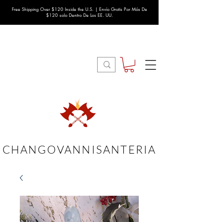
Free Shipping Over $120 Inside the U.S. | Envío Gratis Por Más De
$120 solo Dentro De Los EE. UU.
CHANGOVANNISANTERIA