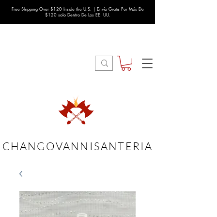
Free Shipping Over $120 Inside the U.S. | Envío Gratis Por Más De
$120 solo Dentro De Los EE. UU.
CHANGOVANNISANTERIA