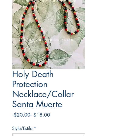
Holy Death
Protection
Necklace/Collar
Santa Muerte
Regular
Sale
 $20.00 
$18.00
Price
Price
Style/Estilo
*