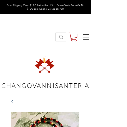
Free Shipping Over $120 Inside the U.S. | Envío Gratis Por Más De
$120 solo Dentro De Los EE. UU.
CHANGOVANNISANTERIA