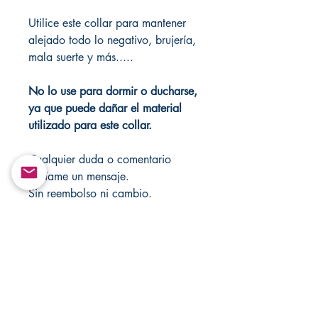
Utilice este collar para mantener
alejado todo lo negativo, brujería,
mala suerte y más.....
No lo use para dormir o ducharse,
ya que puede dañar el material
utilizado para este collar.
Cualquier duda o comentario
envíame un mensaje.
Sin reembolso ni cambio.
Visite mi tienda cada semana para
obtener artículos nuevos.
Sitios web oficiales
https://www.changovannisanteria.
com/
https://www.santamuertesanteria.
com/