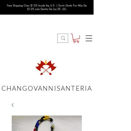
Free Shipping Over $120 Inside the U.S. | Envío Gratis Por Más De
$120 solo Dentro De Los EE. UU.
CHANGOVANNISANTERIA