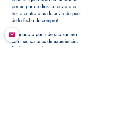
por un par de días, se enviará en
tres o cuatro días de envío después
de la fecha de compra!
Diseñado a partir de una santera
con muchos años de experiencia.
Por favor, manejese con
precaución.
No hay devoluciones o cambio.
Return&Exchange |
Devolución E Intercambio
There are no returns and exchanges in
Shipping Policy| Polisa De
any of my products.
Envios
No hay devoluciones ni cambios en
ninguno de mis productos.
It would take 3 to 5 business days to
Handle With Care/ Tratar con
ship out your products.