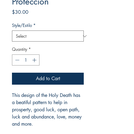
Proteccion
Price
$30.00
Style/Estilo
*
Quantity
*
Add to Cart
This design of the Holy Death has
a beatiful pattern to help in
prosperty, good luck, open path,
luck and abundance, love, money
and more.