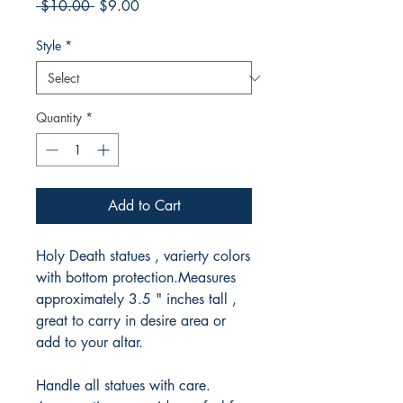
Regular
Sale
 $10.00 
$9.00
Price
Price
Style
*
Quantity
*
Add to Cart
Holy Death statues , varierty colors
with bottom protection.Measures
approximately 3.5 " inches tall ,
great to carry in desire area or
add to your altar.
Handle all statues with care.