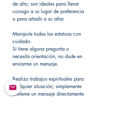
de alto; son ideales para llevar
consigo a su lugar de preferencia
o para añadir a su altar.
Manipule todas las estatuas con
cuidado.
Si tiene alguna pregunta o
necesita orientación, no dude en
enviarme un mensaje.
Realizo trabajos espirituales para
cualquier situación; simplemente
envíeme un mensaje directamente
a
Changovannisanteria11@yahoo.c
om.
Visite mi tienda cada semana para
ver nuevos artículos; visite también
mis otras tiendas para encontrar