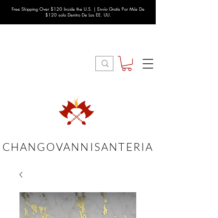
Free Shipping Over $120 Inside the U.S. | Envío Gratis Por Más De
$120 solo Dentro De Los EE. UU.
CHANGOVANNISANTERIA