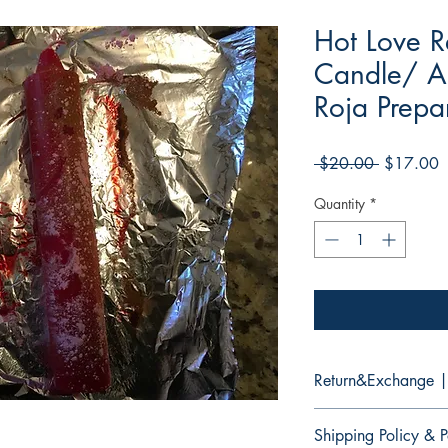
Hot Love R
Candle/ A
Roja Prep
Regular
S
 $20.00 
$17.00
Price
P
Quantity
*
Return&Exchange |
There are no returns 
Shipping Policy & P
No hay devoluciones 