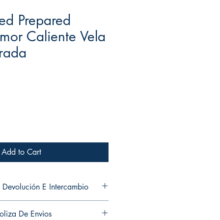
ed Prepared
mor Caliente Vela
arada
ale
rice
Add to Cart
 Devolución E Intercambio
and exchanges in any of my products.
oliza De Envios
ni cambios en ninguno de mis