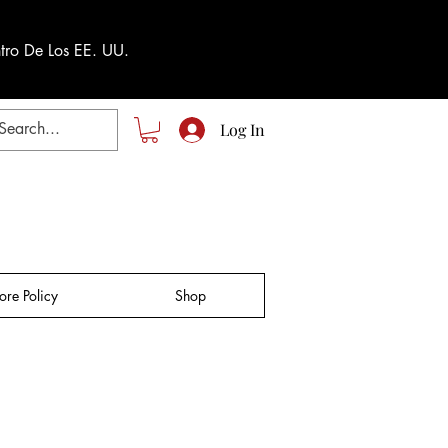
tro De Los EE. UU.
Log In
tore Policy
Shop