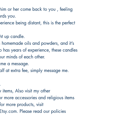
productos.
It would take 3 to 5 b
 him or her come back to you , feeling
products.
rds you.
Tardaria entre 3 y 5 d
rience being distant, this is the perfect
ht up candle.
h homemade oils and powders, and it’s
 has years of experience, these candles
our minds of each other.
 me a message.
half at extra fee, simply message me.
.
 items, Also visit my other
 more accessories and religious items
or more products, visit
com. Please read our policies