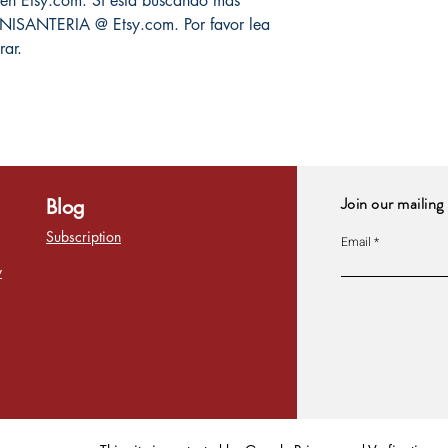
s en Etsy.com. Si está buscando más
ISANTERIA @ Etsy.com. Por favor lea
rar.
Join our mailing 
Blog
Subscription
Email
y