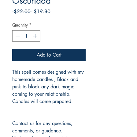
Oscuridad
Regular
Sale
 $22.00 
$19.80
Price
Price
Quantity
*
Add to Cart
This spell comes designed with my
homemade candles , Black and
pink to block any dark magic
coming to your relationship.
Candles will come prepared.
Contact us for any questions,
comments, or guidance.