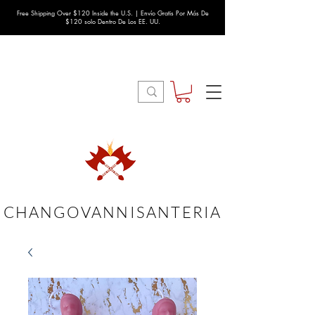
Free Shipping Over $120 Inside the U.S. | Envío Gratis Por Más De
$120 solo Dentro De Los EE. UU.
CHANGOVANNISANTERIA