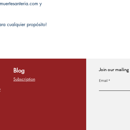
amuertesanteria.com y
ara cualquier propósito!
Join our mailing 
Blog
Subscription
Email
y