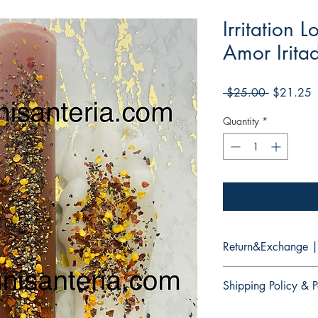
Irritation 
Amor Irita
Regular
S
 $25.00 
$21.25
Price
P
Quantity
*
Return&Exchange |
There are no returns 
Shipping Policy & P
No hay devoluciones 
productos
It would take 3 to 5 b