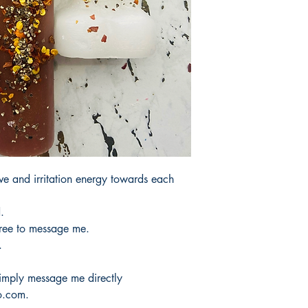
products.Not Includi
Tardaria entre 3 y 5 d
productos.No incluye 
ive and irritation energy towards each
.
free to message me.
.
 simply message me directly
o.com.