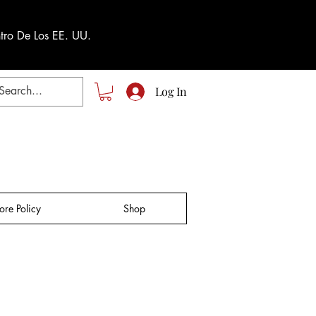
tro De Los EE. UU.
Log In
tore Policy
Shop