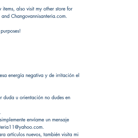
items, also visit my other store for
m and Changovannisanteria.com.
 purposes!
esa energía negativa y de irritación el
ier duda u orientación no dudes en
.
, simplemente envíame un mensaje
nteria11@yahoo.com.
a artículos nuevos, también visita mi