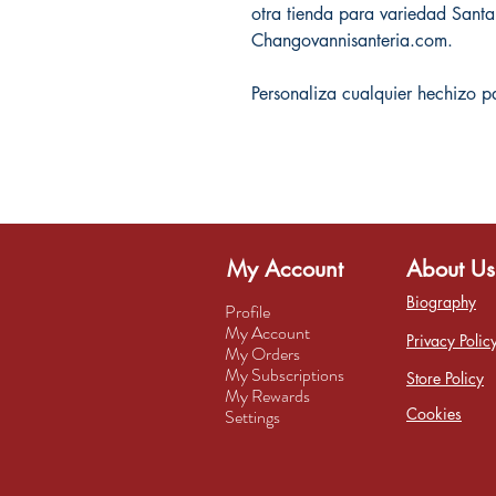
otra tienda para variedad Sant
Changovannisanteria.com.
Personaliza cualquier hechizo p
My Account
About Us
Biography
Profile
My Account
Privacy Polic
My Orders
My Subscriptions
Store Policy
My Rewards
Cookies
Settings