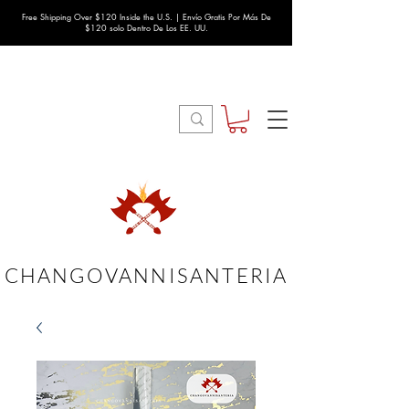
Free Shipping Over $120 Inside the U.S. | Envío Gratis Por Más De
$120 solo Dentro De Los EE. UU.
CHANGOVANNISANTERIA