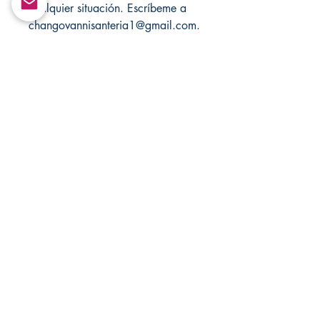
cualquier situación. Escríbeme a
changovannisanteria1@gmail.com.
Solo con fines de entretenimiento!
Visita mi tienda cada semana para
ver los nuevos productos.
Return&Exchange |
Devolución E Intercambio
There are no returns and exchanges
Shipping Policy & Poliza De
in any of my products.
Envios
No hay devoluciones ni cambios en
Join our mailing list
ninguno de mis productos.
It would take 3 to 5 business days to
Subscribe
ship out your products.
Tardaría entre 3 y 5 días hábiles en
Email
enviar sus productos.