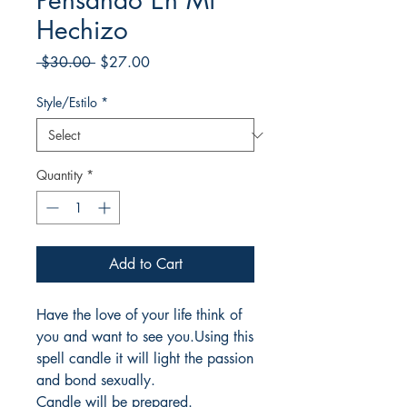
Pensando En Mi
Hechizo
Regular
Sale
 $30.00 
$27.00
Price
Price
Style/Estilo
*
Quantity
*
Add to Cart
Have the love of your life think of
you and want to see you.Using this
spell candle it will light the passion
and bond sexually.
Candle will be prepared.