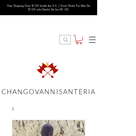
Free Shipping Over $120 Inside the U.S. | Envío Gratis Por Más De
$120 solo Dentro De Los EE. UU.
CHANGOVANNISANTERIA