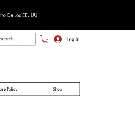
tro De Los EE. UU.
Log In
tore Policy
Shop