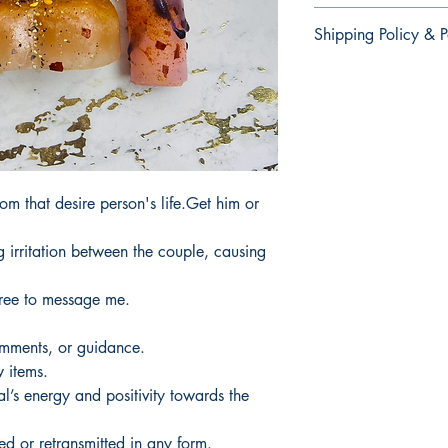
There are no returns 
Shipping Policy & P
No hay devoluciones 
productos
It would take 3 to 5 b
products.Not Includi
Tardaria entre 3 y 5 d
productos.No incluye 
m that desire person's life.Get him or
ng irritation between the couple, causing
free to message me.
omments, or guidance.
 items.
al’s energy and positivity towards the
d or retransmitted in any form.