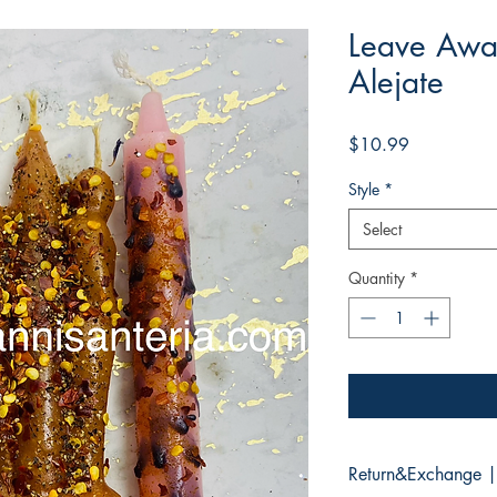
Leave Awa
Alejate
Price
$10.99
Style
*
Select
Quantity
*
Return&Exchange |