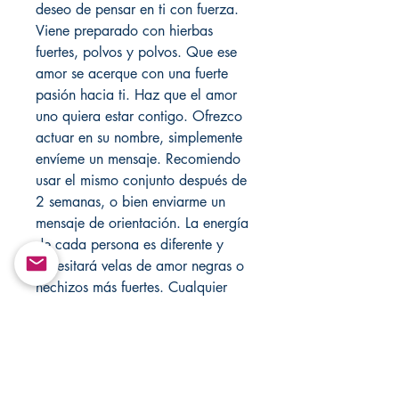
deseo de pensar en ti con fuerza.
Viene preparado con hierbas
fuertes, polvos y polvos. Que ese
amor se acerque con una fuerte
pasión hacia ti. Haz que el amor
uno quiera estar contigo. Ofrezco
actuar en su nombre, simplemente
envíeme un mensaje. Recomiendo
usar el mismo conjunto después de
2 semanas, o bien enviarme un
mensaje de orientación. La energía
de cada persona es diferente y
necesitará velas de amor negras o
hechizos más fuertes. Cualquier
pregunta u orientación no dude en
enviarme un mensaje. Sin
reembolso ni cambio. Nunca deje
velas desatendidas. Solo para
fines de entretenimiento. Visite mi