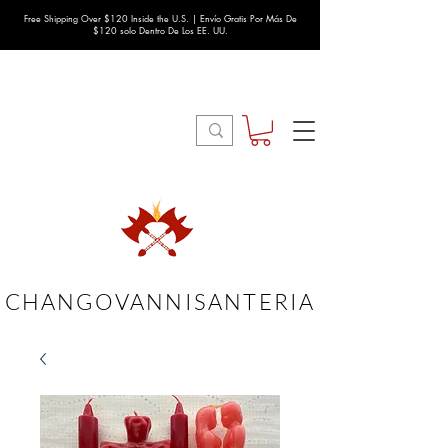
Free Shipping Over $120 Inside the U.S. | Envío Gratis Por Más De
$120 solo Dentro De Los EE. UU.
CHANGOVANNISANTERIA