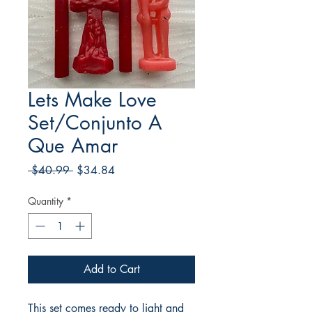
Lets Make Love
Set/Conjunto A
Que Amar
Regular
Sale
 $40.99 
$34.84
Price
Price
Quantity
*
Add to Cart
This set comes ready to light and