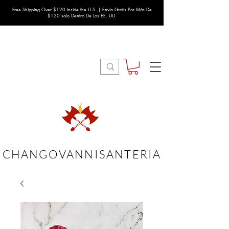
Free Shipping Over $120 Inside the U.S. | Envío Gratis Por Más De
$120 solo Dentro De Los EE. UU.
CHANGOVANNISANTERIA