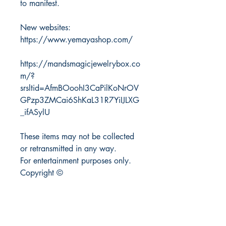
to manifest.
New websites:
https://www.yemayashop.com/
https://mandsmagicjewelrybox.co
m/?
srsltid=AfmBOoohI3CaPilKoNrOV
GPzp3ZMCai6ShKaL31R7YiIJLXG
_ifASylU
These items may not be collected
or retransmitted in any way.
For entertainment purposes only.
Copyright ©