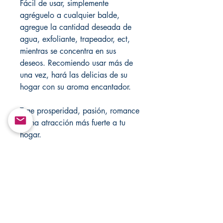
Fácil de usar, simplemente
agréguelo a cualquier balde,
agregue la cantidad deseada de
agua, exfoliante, trapeador, ect,
mientras se concentra en sus
deseos. Recomiendo usar más de
una vez, hará las delicias de su
hogar con su aroma encantador.
Trae prosperidad, pasión, romance
y una atracción más fuerte a tu
hogar.
Siente que las buenas vibraciones
después del uso.
Hecho de hierbas naturales de
Santera.
Cualquier pregunta u orientación
no dude en enviar un mensaje.
Visite mi tienda cada semana para