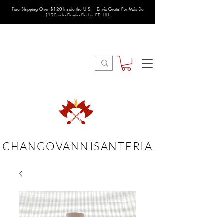
Free Shipping Over $120 Inside the U.S. | Envío Gratis Por Más De
$120 solo Dentro De Los EE. UU.
CHANGOVANNISANTERIA