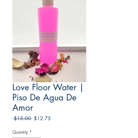
Love Floor Water |
Piso De Agua De
Amor
Regular
Sale
 $15.00 
$12.75
Price
Price
Quantity
*