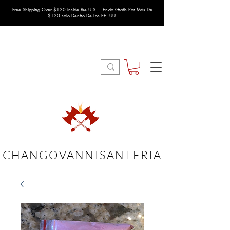
Free Shipping Over $120 Inside the U.S. | Envío Gratis Por Más De
$120 solo Dentro De Los EE. UU.
CHANGOVANNISANTERIA