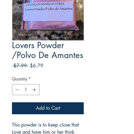
Lovers Powder
/Polvo De Amantes
Regular
Sale
 $7.99 
$6.79
Price
Price
Quantity
*
Add to Cart
This powder is to keep close that
Love and have him or her think