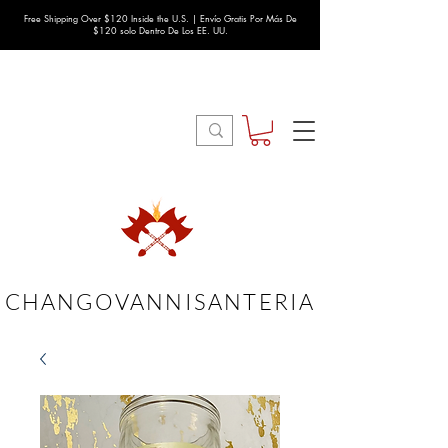
Free Shipping Over $120 Inside the U.S. | Envío Gratis Por Más De
$120 solo Dentro De Los EE. UU.
CHANGOVANNISANTERIA