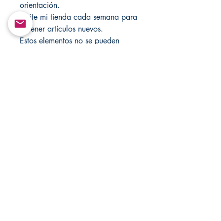
orientación.
Visite mi tienda cada semana para
obtener artículos nuevos.
Estos elementos no se pueden
recompilar ni retransmitir de
ninguna forma.
Solo con fines de entretenimiento!
Visite Changovannisanteria.com y
Santamuertesanteria.com para
obtener más artículos y ofertas
especiales.
Derechos de autor ©
Return&Exchange |