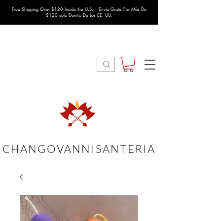
Free Shipping Over $120 Inside the U.S. | Envío Gratis Por Más De
$120 solo Dentro De Los EE. UU.
CHANGOVANNISANTERIA