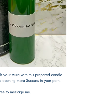
productos.
products.
Tardaría entre 3 y 5 d
 your Aura with this prepared candle.
e opening more Success in your path.
free to message me.