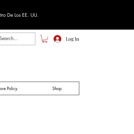
tro De Los EE. UU.
Log In
tore Policy
Shop