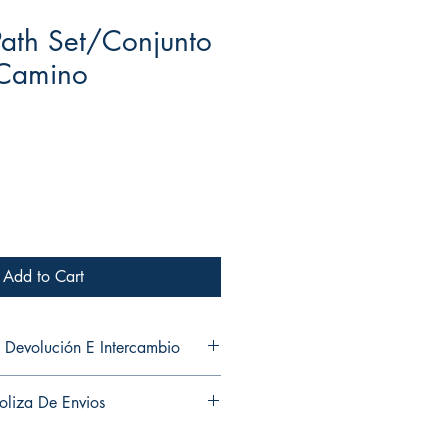
ath Set/Conjunto
 Camino
Add to Cart
 Devolución E Intercambio
ns and exchanges in any of my
oliza De Envios
es ni cambios en ninguno de mis
usiness days to ship out your