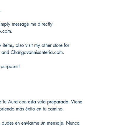
.
 simply message me directly
o.com.
items, also visit my other store for
m and Changovannisanteria.com.
 purposes!
a tu Aura con esta vela preparada. Viene
briendo más éxito en tu camino.
o dudes en enviarme un mensaje. Nunca