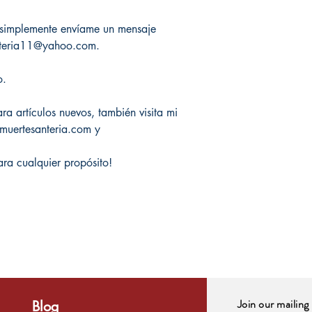
, simplemente envíame un mensaje
nteria11@yahoo.com.
o.
a artículos nuevos, también visita mi
amuertesanteria.com y
ara cualquier propósito!
Join our mailing 
Blog