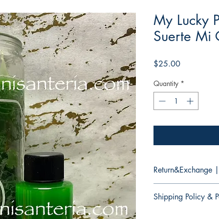
My Lucky P
Suerte Mi
Price
$25.00
Quantity
*
Return&Exchange |
There are no retur
Shipping Policy & P
products.
No hay devolucion
It would take 3 to 5 b