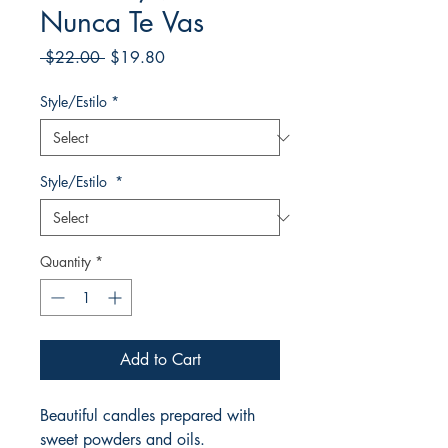
Nunca Te Vas
Regular
Sale
 $22.00 
$19.80
Price
Price
Style/Estilo
*
Style/Estilo
*
Quantity
*
Add to Cart
Beautiful candles prepared with
sweet powders and oils.