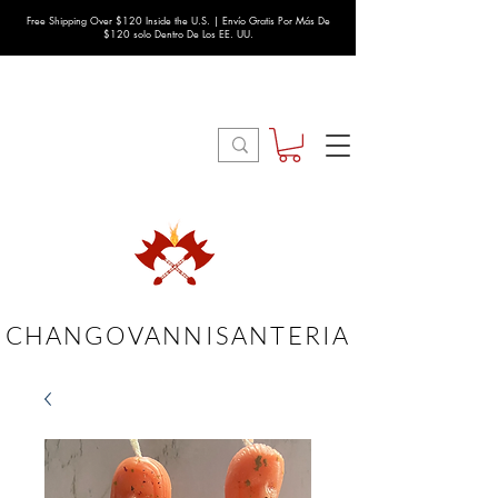
Free Shipping Over $120 Inside the U.S. | Envío Gratis Por Más De
$120 solo Dentro De Los EE. UU.
CHANGOVANNISANTERIA