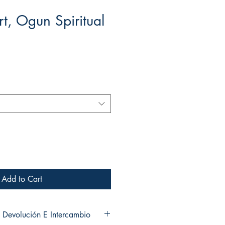
rt, Ogun Spiritual
ale
rice
Add to Cart
 Devolución E Intercambio