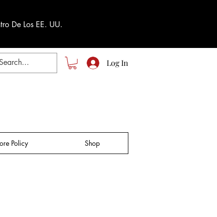
tro De Los EE. UU.
Log In
tore Policy
Shop