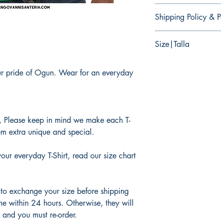
There are no returns 
Shipping Policy & P
No hay devoluciones 
productos.
It would take 3 to 5 b
Size|Talla
products.
Tardaría entre 3 y 5 d
Please read our size c
ur pride of Ogun. Wear for an everyday
wear everyday. You a
Lea nuestra tabla de ta
use todos los días. U
 Please keep in mind we make each T-
m extra unique and special.
your everyday T-Shirt, read our size chart
 to exchange your size before shipping
me within 24 hours. Otherwise, they will
 and you must re-order.