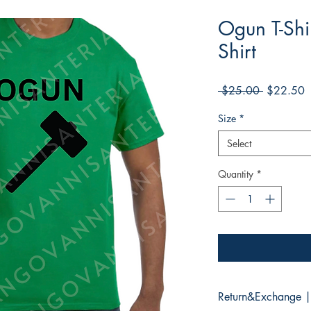
Ogun T-Shi
Shirt
Regular
S
 $25.00 
$22.50
Price
P
Size
*
Select
Quantity
*
Return&Exchange |