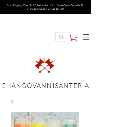
Free Shipping Over $120 Inside the U.S. | Envío Gratis Por Más De
$120 solo Dentro De Los EE. UU.
CHANGOVANNISANTERIA