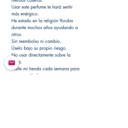
hierbas caseras.
Usar este perfume te hará sentir
más enérgico.
He estado en la religión Yoruba
durante muchos años ayudando a
otros.
Sin reembolso ni cambio.
Úselo bajo su propio riesgo.
No usar directamente sobre la
ropa.
Visite mi tienda cada semana para
nuevos artículos.
Visite también mi otra tienda
MandSMagicJewelryBox para
obtener más accesorios y artículos
religiosos en Etsy.com.
Si busca más productos, visite
CHANGOVANNISANTERIA @
Etsy.com.