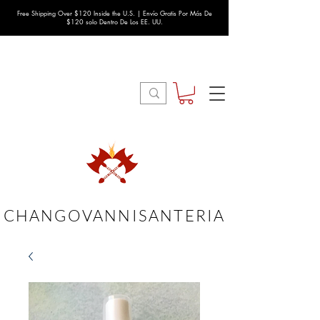
Free Shipping Over $120 Inside the U.S. | Envío Gratis Por Más De
$120 solo Dentro De Los EE. UU.
CHANGOVANNISANTERIA