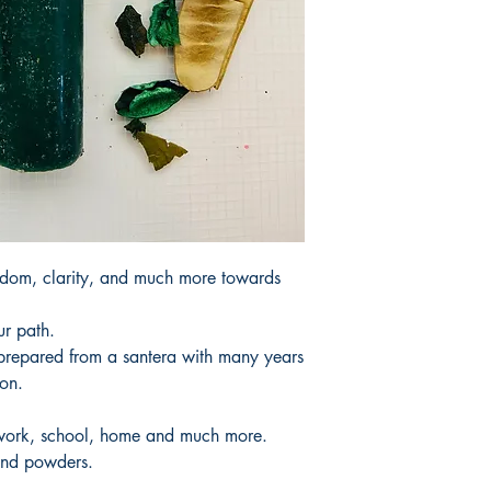
products.
Tardaria entre 3 y 5 d
CopyRight © CHANG
not be Remade or Tran
the original owner.
Los productos Cop
no pueden ser Rehech
Propósito solo del pro
isdom, clarity, and much more towards
ur path.
prepared from a santera with many years
ion.
n work, school, home and much more.
 and powders.