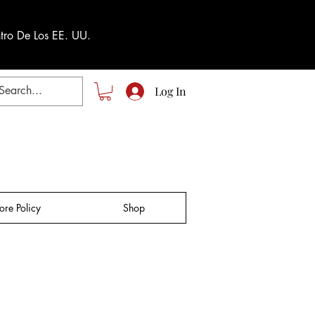
tro De Los EE. UU.
Log In
tore Policy
Shop