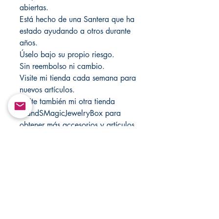
abiertas.
Está hecho de una Santera que ha
estado ayudando a otros durante
años.
Úselo bajo su propio riesgo.
Sin reembolso ni cambio.
Visite mi tienda cada semana para
nuevos artículos.
Visite también mi otra tienda
MandSMagicJewelryBox para
obtener más accesorios y artículos
religiosos en Etsy.com.
Si está buscando más productos,
visite CHANGOVANNISANTERIA
@ Etsy.com.
Return&Exchange |
Devolución E Intercambio