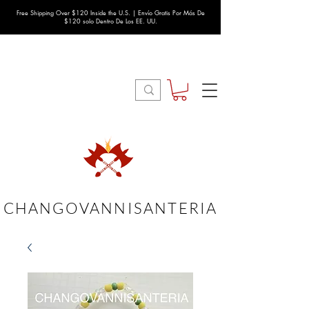
Free Shipping Over $120 Inside the U.S. | Envío Gratis Por Más De
$120 solo Dentro De Los EE. UU.
CHANGOVANNISANTERIA