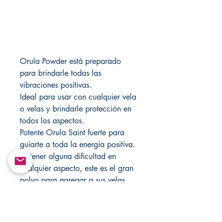
Orula Powder está preparado
para brindarle todas las
vibraciones positivas.
Ideal para usar con cualquier vela
o velas y brindarle protección en
todos los aspectos.
Potente Orula Saint fuerte para
guiarte a toda la energía positiva.
Al tener alguna dificultad en
cualquier aspecto, este es el gran
polvo para agregar a sus velas.
Experimentarás el hermoso olor de
tus velas mientras ardes.
Hecho de una Santera que tiene