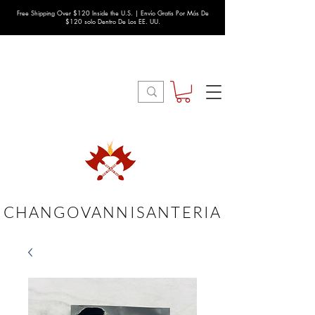
Free Shipping Over $120 Inside the U.S. | Envío Gratis Por Más De
$120 solo Dentro De Los EE. UU.
CHANGOVANNISANTERIA