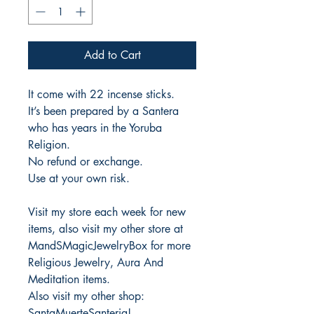
Add to Cart
It come with 22 incense sticks.
It’s been prepared by a Santera
who has years in the Yoruba
Religion.
No refund or exchange.
Use at your own risk.
Visit my store each week for new
items, also visit my other store at
MandSMagicJewelryBox for more
Religious Jewelry, Aura And
Meditation items.
Also visit my other shop:
SantaMuerteSanteria!