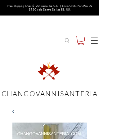
Free Shipping Over $120 Inside the U.S. | Envío Gratis Por Más De
$120 solo Dentro De Los EE. UU.
CHANGOVANNISANTERIA