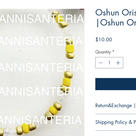
Oshun Oris
|Oshun Ori
Price
$10.00
Quantity
*
Return&Exchange |
There are no returns 
Shipping Policy & P
No hay devoluciones 
productos.
It would take 3 to 5 b