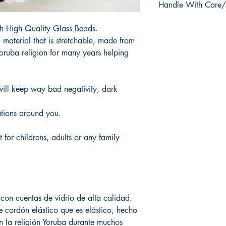
Handle With Care/
products.
Tardaria entre 3 y 5 d
You must handle with c
h High Quality Glass Beads.
bracelet, necklace, e
 material that is stretchable, made from
They are made with hi
oruba religion for many years helping
They must not be used 
supplies, as the bead
properly cared for, y
They’re no returns an
will keep way bad negativity, dark
of any jewelry.
It is under your full r
rations around you.
Thank you for your co
 for childrens, adults or any family
Debe manejar con cui
pulsera, collar, aretes
Están hechas con cuen
No deben usarse en ag
limpieza, ya que las 
n cuentas de vidrio de alta calidad.
cuida adecuadamente,
e cordón elástico que es elástico, hecho
No hay devoluciones 
n la religión Yoruba durante muchos
cualquier joya.