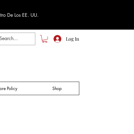
tro De Los EE. UU.
Log In
tore Policy
Shop