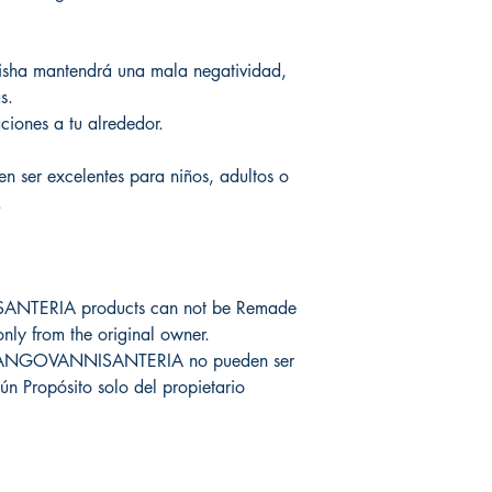
Es bajo su total respo
Gracias por su consid
risha mantendrá una mala negatividad,
s.
aciones a tu alrededor.
en ser excelentes para niños, adultos o
.
TERIA products can not be Remade
only from the original owner.
CHANGOVANNISANTERIA no pueden ser
ún Propósito solo del propietario